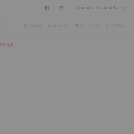
LOGIN
MYPAGE
WISHLIST
CART
0
2件5折