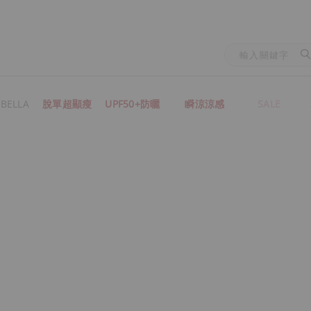
BELLA
脫單超顯瘦
UPF50+防曬
瞬涼涼感
SALE