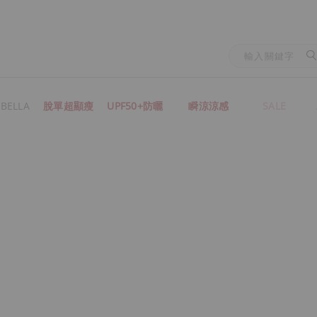
BELLA
脫單超顯瘦
UPF50+防曬
瞬涼涼感
SALE