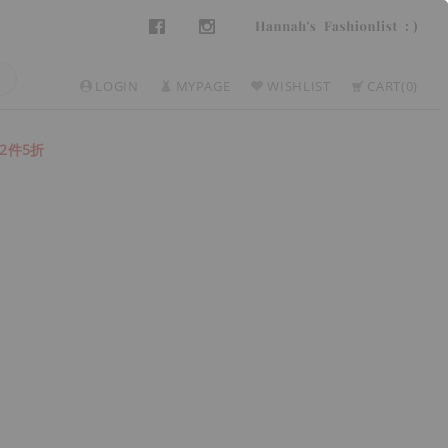
LOGIN
MYPAGE
WISHLIST
CART
0
2件5折