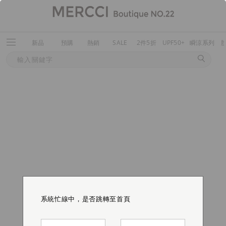
新品
預購
熱銷
SALE
2件5折
UPF50+
瞬涼系列
系統忙線中，是否跳轉至首頁
系統忙線中，是否跳轉至首頁
系統忙線中，是否跳轉至首頁
系統忙線中，是否跳轉至首頁
系統忙線中，是否跳轉至首頁