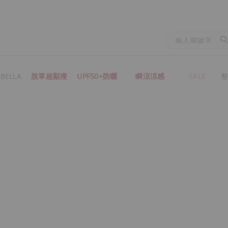
BELLA
脫單超顯瘦
UPF50+防曬
瞬涼涼感
SALE
整