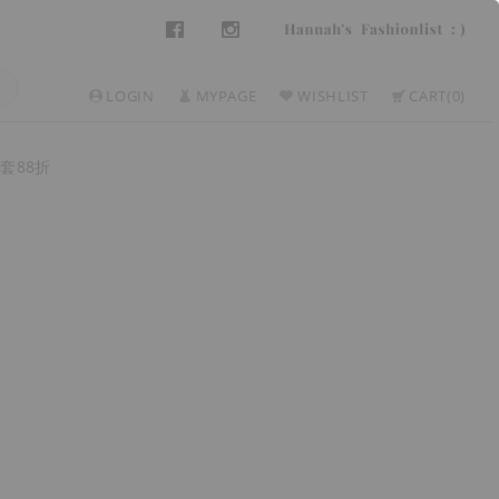
LOGIN
MYPAGE
WISHLIST
CART
0
套88折