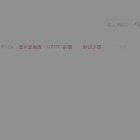
BELLA
脫單超顯瘦
UPF50+防曬
瞬涼涼感
SALE