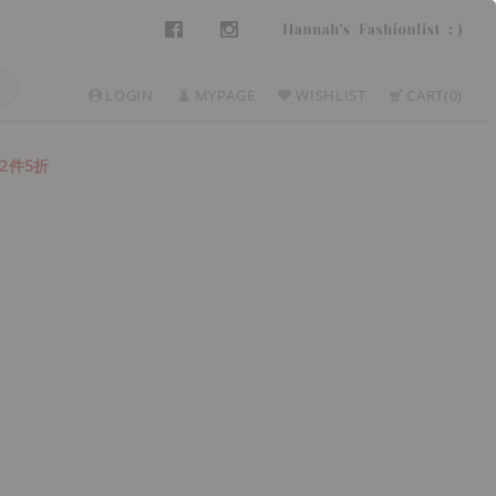
LOGIN
MYPAGE
WISHLIST
CART
0
2件5折