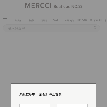
新品
預購
熱銷
SALE
2件5折
UPF50+
瞬涼系列
系統忙線中，是否跳轉至首頁
系統忙線中，是否跳轉至首頁
系統忙線中，是否跳轉至首頁
系統忙線中，是否跳轉至首頁
系統忙線中，是否跳轉至首頁