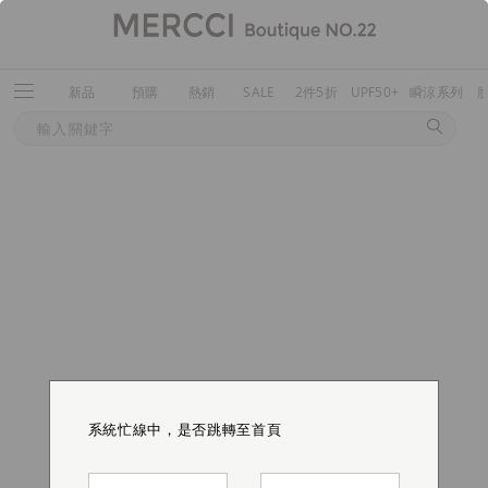
新品
預購
熱銷
SALE
2件5折
UPF50+
瞬涼系列
系統忙線中，是否跳轉至首頁
系統忙線中，是否跳轉至首頁
系統忙線中，是否跳轉至首頁
系統忙線中，是否跳轉至首頁
系統忙線中，是否跳轉至首頁