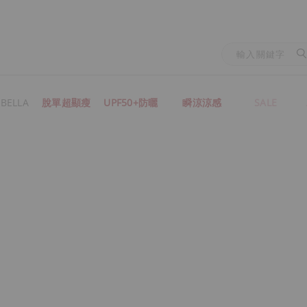
BELLA
脫單超顯瘦
UPF50+防曬
瞬涼涼感
SALE