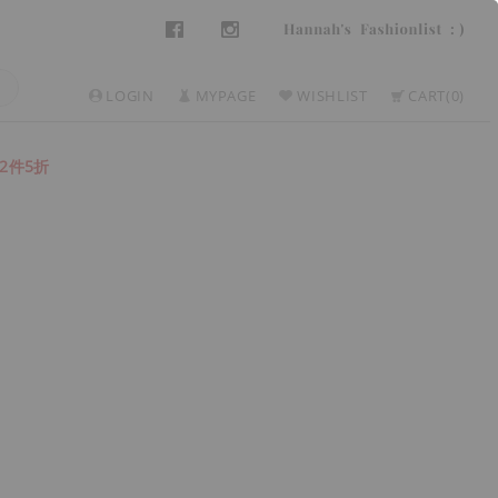
LOGIN
MYPAGE
WISHLIST
CART
0
2件5折