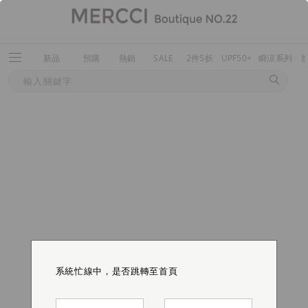
新品
預購
熱銷
SALE
2件5折
UPF50+
瞬涼系列
系統忙線中，是否跳轉至首頁
系統忙線中，是否跳轉至首頁
系統忙線中，是否跳轉至首頁
系統忙線中，是否跳轉至首頁
系統忙線中，是否跳轉至首頁