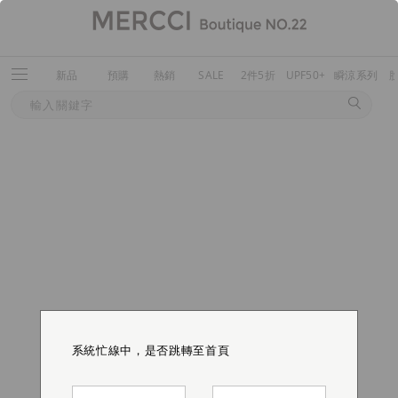
新品
預購
熱銷
SALE
2件5折
UPF50+
瞬涼系列
系統忙線中，是否跳轉至首頁
系統忙線中，是否跳轉至首頁
系統忙線中，是否跳轉至首頁
系統忙線中，是否跳轉至首頁
系統忙線中，是否跳轉至首頁