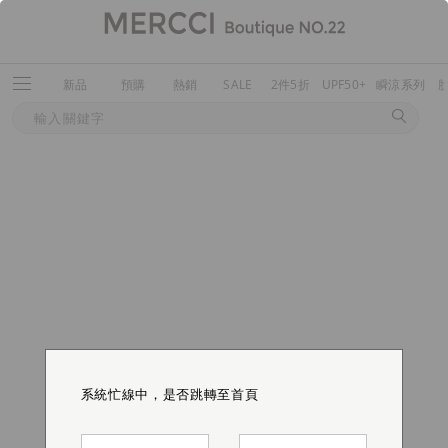
新品
預購
熱銷
SALE
2件5折
UPF50+
瞬涼系列
系統忙線中，是否跳轉至首頁
系統忙線中，是否跳轉至首頁
系統忙線中，是否跳轉至首頁
系統忙線中，是否跳轉至首頁
系統忙線中，是否跳轉至首頁