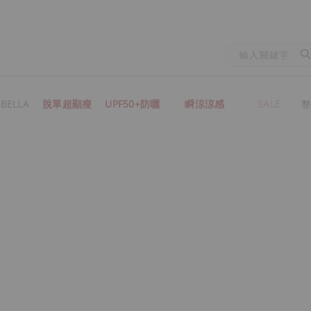
BELLA
脫單超顯瘦
UPF50+防曬
瞬涼涼感
SALE
整