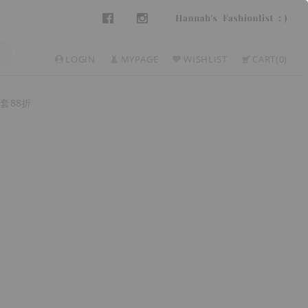
LOGIN
MYPAGE
WISHLIST
CART
0
套88折