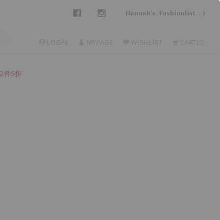
LOGIN
MYPAGE
WISHLIST
CART
0
2件5折