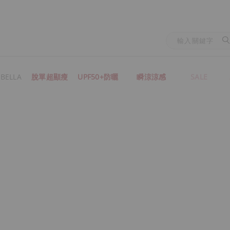
BELLA
脫單超顯瘦
UPF50+防曬
瞬涼涼感
SALE