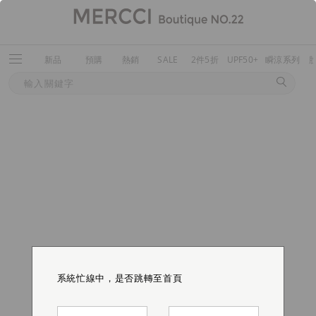
新品
預購
熱銷
SALE
2件5折
UPF50+
瞬涼系列
系統忙線中，是否跳轉至首頁
系統忙線中，是否跳轉至首頁
系統忙線中，是否跳轉至首頁
系統忙線中，是否跳轉至首頁
系統忙線中，是否跳轉至首頁