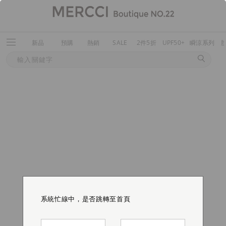
新品
預購
熱銷
SALE
2件5折
UPF50+
瞬涼系列
系統忙線中，是否跳轉至首頁
系統忙線中，是否跳轉至首頁
系統忙線中，是否跳轉至首頁
系統忙線中，是否跳轉至首頁
系統忙線中，是否跳轉至首頁