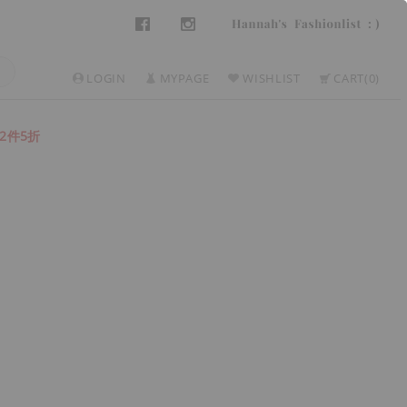
LOGIN
MYPAGE
WISHLIST
CART
0
2件5折