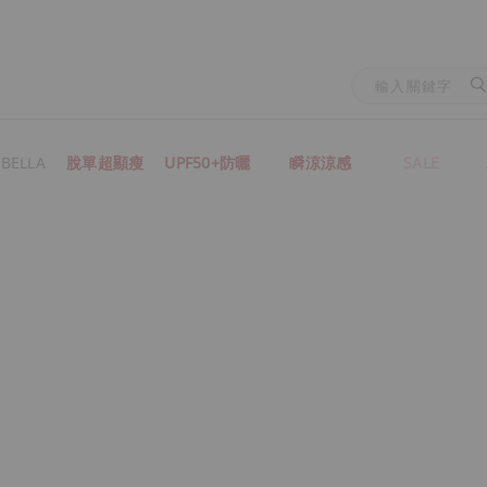
BELLA
脫單超顯瘦
UPF50+防曬
瞬涼涼感
SALE