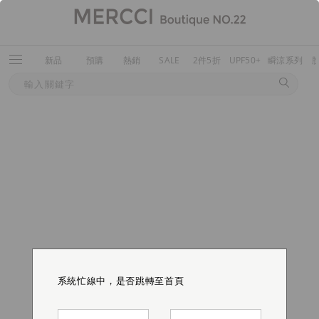
新品
預購
熱銷
SALE
2件5折
UPF50+
瞬涼系列
系統忙線中，是否跳轉至首頁
系統忙線中，是否跳轉至首頁
系統忙線中，是否跳轉至首頁
系統忙線中，是否跳轉至首頁
系統忙線中，是否跳轉至首頁