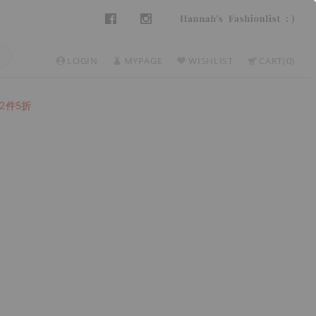
LOGIN
MYPAGE
WISHLIST
CART
0
2件5折