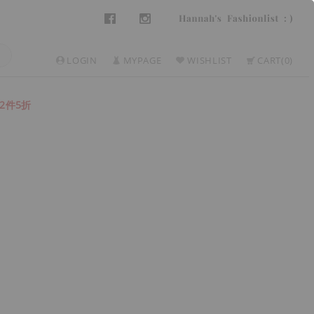
LOGIN
MYPAGE
WISHLIST
CART
0
2件5折