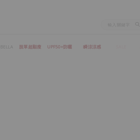
BELLA
脫單超顯瘦
UPF50+防曬
瞬涼涼感
SALE