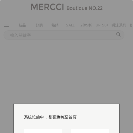
新品
預購
熱銷
SALE
2件5折
UPF50+
瞬涼系列
系統忙線中，是否跳轉至首頁
系統忙線中，是否跳轉至首頁
系統忙線中，是否跳轉至首頁
系統忙線中，是否跳轉至首頁
系統忙線中，是否跳轉至首頁