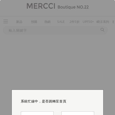
新品
預購
熱銷
SALE
2件5折
UPF50+
瞬涼系列
系統忙線中，是否跳轉至首頁
系統忙線中，是否跳轉至首頁
系統忙線中，是否跳轉至首頁
系統忙線中，是否跳轉至首頁
系統忙線中，是否跳轉至首頁