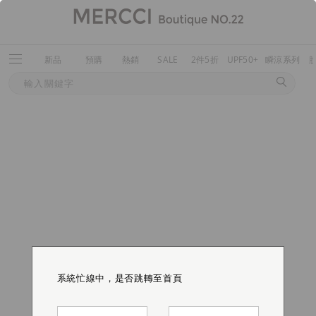
新品
預購
熱銷
SALE
2件5折
UPF50+
瞬涼系列
系統忙線中，是否跳轉至首頁
系統忙線中，是否跳轉至首頁
系統忙線中，是否跳轉至首頁
系統忙線中，是否跳轉至首頁
系統忙線中，是否跳轉至首頁