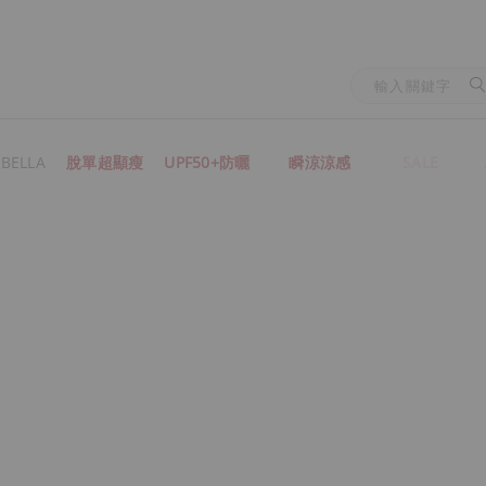
BELLA
脫單超顯瘦
UPF50+防曬
瞬涼涼感
SALE