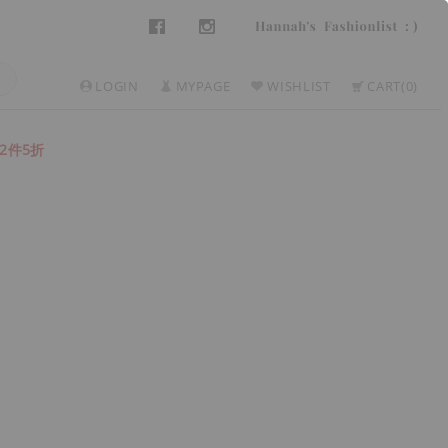
LOGIN
MYPAGE
WISHLIST
CART
0
2件5折