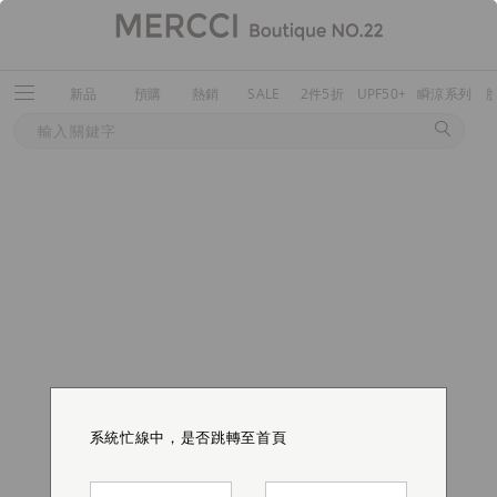
新品
預購
熱銷
SALE
2件5折
UPF50+
瞬涼系列
系統忙線中，是否跳轉至首頁
系統忙線中，是否跳轉至首頁
系統忙線中，是否跳轉至首頁
系統忙線中，是否跳轉至首頁
系統忙線中，是否跳轉至首頁