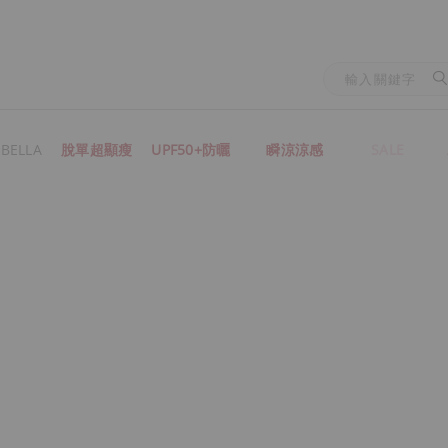
BELLA
脫單超顯瘦
UPF50+防曬
瞬涼涼感
SALE