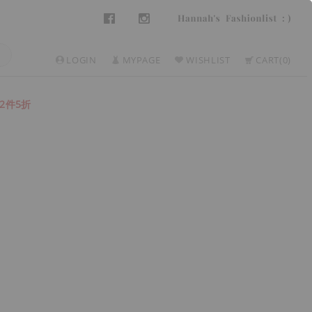
LOGIN
MYPAGE
WISHLIST
CART
0
2件5折