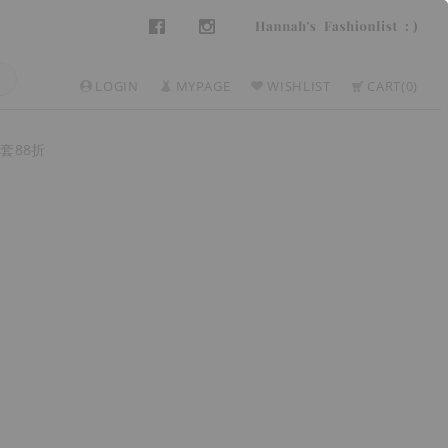
LOGIN
MYPAGE
WISHLIST
CART
0
套88折