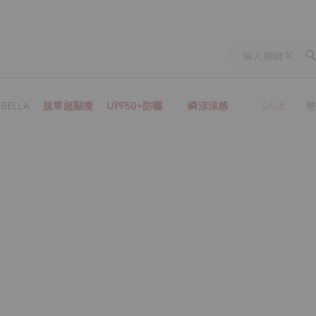
BELLA
脫單超顯瘦
UPF50+防曬
瞬涼涼感
SALE
整