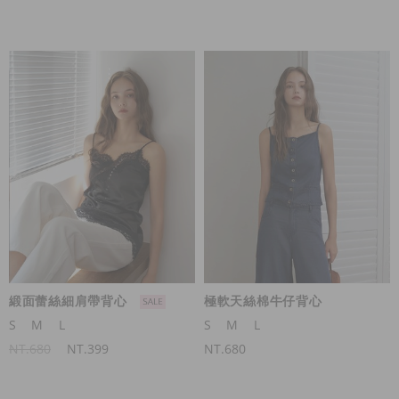
緞面蕾絲細肩帶背心
極軟天絲棉牛仔背心
S
M
L
S
M
L
NT.680
NT.399
NT.680