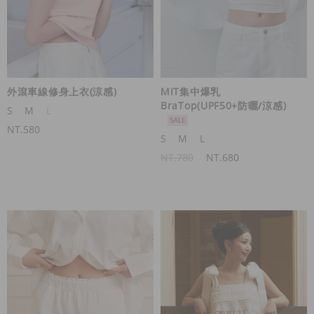
外滾車線修身上衣(涼感)
MIT集中爆乳
BraTop(UPF50+防曬/涼感)
S
M
L
NT.580
S
M
L
NT.780
NT.680