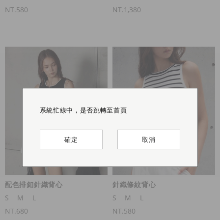
NT.580
NT.1,380
此商品銷售一空 ♡ 感謝熱烈支持
系統忙線中，是否跳轉至首頁
系統忙線中，是否跳轉至首頁
系統忙線中，是否跳轉至首頁
確定
確定
確定
確定
取消
取消
取消
配色排釦針織背心
針織條紋背心
S
M
L
S
M
L
NT.680
NT.580