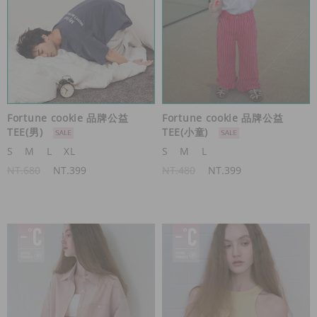
Fortune cookie 品牌公益
Fortune cookie 品牌公益
TEE(男)
TEE(小童)
S
M
L
XL
S
M
L
NT.680
NT.399
NT.480
NT.399