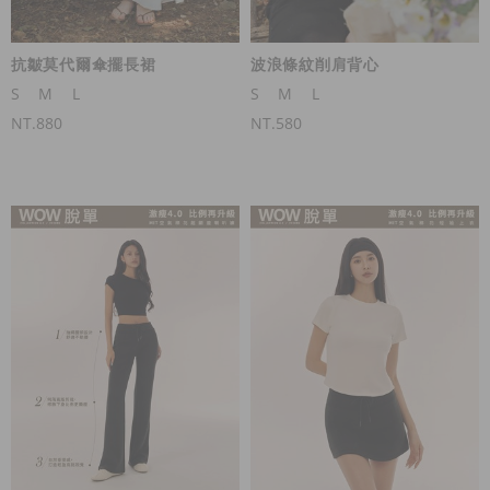
抗皺莫代爾傘擺長裙
波浪條紋削肩背心
S
M
L
S
M
L
NT.880
NT.580