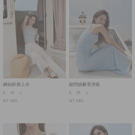
綁結斜肩上衣
細閃抽皺長洋裝
S
M
L
S
M
L
NT.580
NT.980