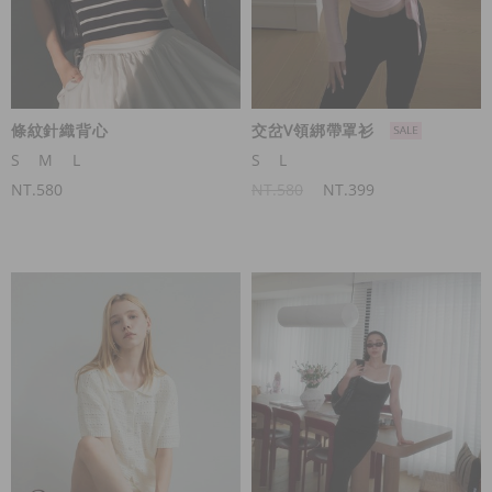
條紋針織背心
交岔V領綁帶罩衫
S
M
L
S
L
NT.580
NT.580
NT.399