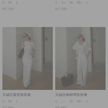
S
M
L
S
S+
M
M+
L
NT.599
NT.799
天絲亞麻西裝長裙
天絲亞麻綁帶直筒褲
S
M
L
S
S+
M
M+
L
NT.880
NT.880