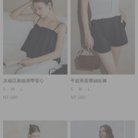
冰絲亞麻細肩帶背心
平紋滑面蕾絲短褲
S
M
L
S
M
L
NT.680
NT.580