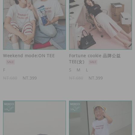
Weekend mode:ON TEE
Fortune cookie 品牌公益
TEE(女)
F
S
M
L
NT.680
NT.399
NT.680
NT.399