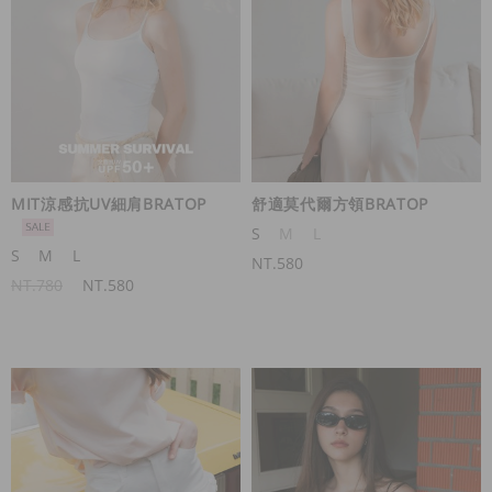
MIT涼感抗UV細肩BRATOP
舒適莫代爾方領BRATOP
S
M
L
S
M
L
NT.580
NT.780
NT.580