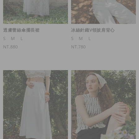
透膚蕾絲傘擺長裙
冰絲針織V領披肩背心
S
M
L
S
M
L
NT.880
NT.780