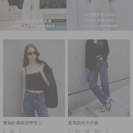
蕾絲針織細肩帶背心
直筒刷色牛仔褲
S
M
L
S
S+
M
M+
L