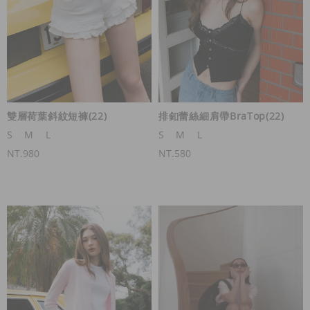
雙層荷葉斜紋短褲(22)
排釦蕾絲細肩帶BraTop(22)
S
M
L
S
M
L
NT.980
NT.580