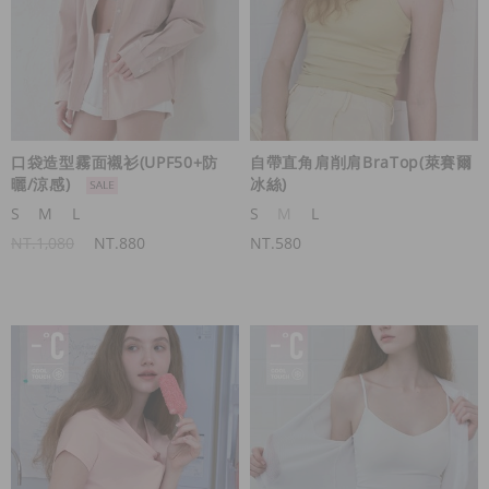
口袋造型霧面襯衫(UPF50+防
自帶直角肩削肩BraTop(萊賽爾
曬/涼感)
冰絲)
S
M
L
S
M
L
NT.1,080
NT.880
NT.580