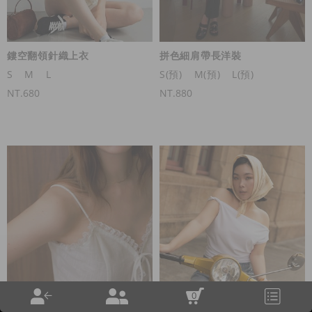
鏤空翻領針織上衣
拼色細肩帶長洋裝
S
M
L
S(預)
M(預)
L(預)
NT.680
NT.880
0