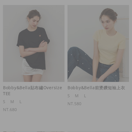
Bobby&Bella貼布繡Oversize
Bobby&Bella前燙鑽短袖上衣
TEE
S
M
L
S
M
L
NT.580
NT.680