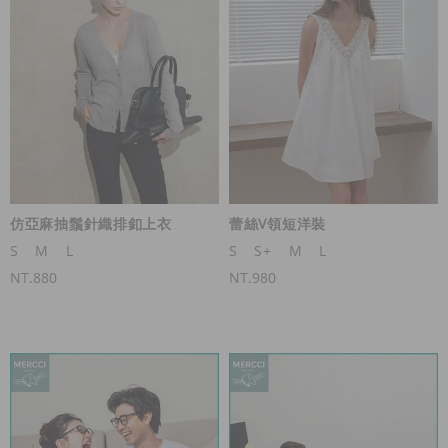
仿亞麻抽鬚針織排釦上衣
蕾絲V領短洋裝
S
M
L
S
S+
M
L
NT.880
NT.980