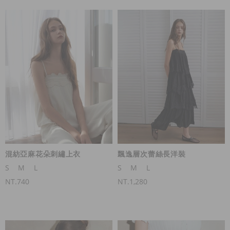
混紡亞麻花朵刺繡上衣
飄逸層次蕾絲長洋裝
S
M
L
S
M
L
NT.740
NT.1,280