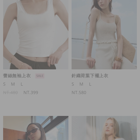
蕾絲無袖上衣
針織荷葉下襬上衣
S
M
L
S
M
L
NT.480
NT.399
NT.580