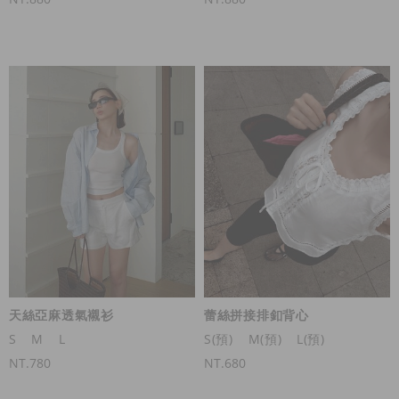
天絲亞麻透氣襯衫
蕾絲拼接排釦背心
S
M
L
S(預)
M(預)
L(預)
NT.780
NT.680