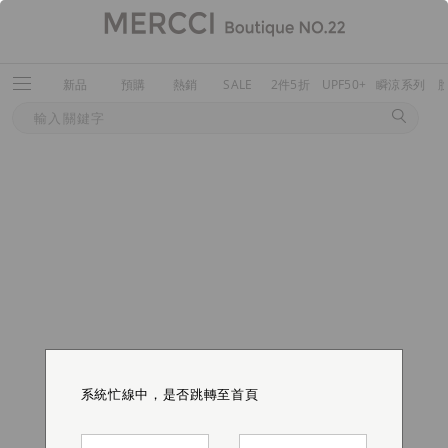
新品
預購
熱銷
SALE
2件5折
UPF50+
瞬涼系列
系統忙線中，是否跳轉至首頁
系統忙線中，是否跳轉至首頁
系統忙線中，是否跳轉至首頁
系統忙線中，是否跳轉至首頁
系統忙線中，是否跳轉至首頁