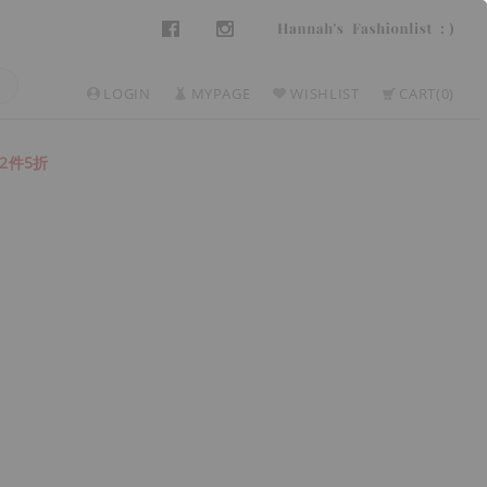
LOGIN
MYPAGE
WISHLIST
CART
0
2件5折