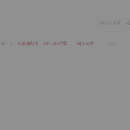
BELLA
脫單超顯瘦
UPF50+防曬
瞬涼涼感
SALE