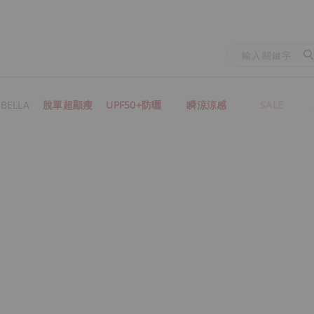
BELLA
脫單超顯瘦
UPF50+防曬
瞬涼涼感
SALE