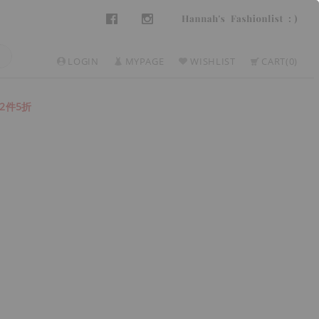
LOGIN
MYPAGE
WISHLIST
CART
0
2件5折