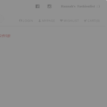
LOGIN
MYPAGE
WISHLIST
CART
0
2件5折