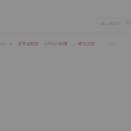
BELLA
脫單超顯瘦
UPF50+防曬
瞬涼涼感
SALE