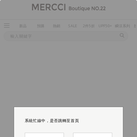
新品
預購
熱銷
SALE
2件5折
UPF50+
瞬涼系列
系統忙線中，是否跳轉至首頁
系統忙線中，是否跳轉至首頁
系統忙線中，是否跳轉至首頁
系統忙線中，是否跳轉至首頁
系統忙線中，是否跳轉至首頁