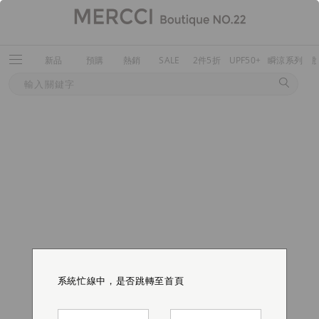
新品
預購
熱銷
SALE
2件5折
UPF50+
瞬涼系列
系統忙線中，是否跳轉至首頁
系統忙線中，是否跳轉至首頁
系統忙線中，是否跳轉至首頁
系統忙線中，是否跳轉至首頁
系統忙線中，是否跳轉至首頁