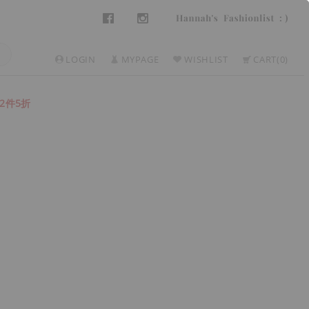
LOGIN
MYPAGE
WISHLIST
CART
0
2件5折