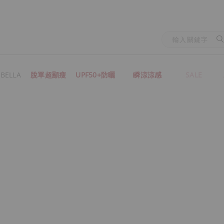
BELLA
脫單超顯瘦
UPF50+防曬
瞬涼涼感
SALE