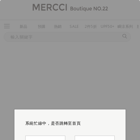
新品
預購
熱銷
SALE
2件5折
UPF50+
瞬涼系列
系統忙線中，是否跳轉至首頁
系統忙線中，是否跳轉至首頁
系統忙線中，是否跳轉至首頁
系統忙線中，是否跳轉至首頁
系統忙線中，是否跳轉至首頁