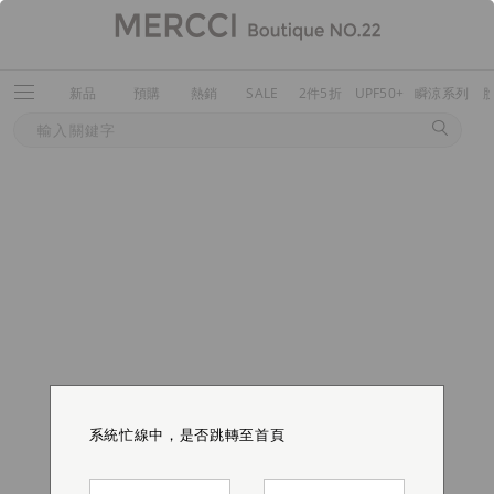
新品
預購
熱銷
SALE
2件5折
UPF50+
瞬涼系列
系統忙線中，是否跳轉至首頁
系統忙線中，是否跳轉至首頁
系統忙線中，是否跳轉至首頁
系統忙線中，是否跳轉至首頁
系統忙線中，是否跳轉至首頁