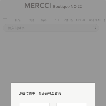
新品
預購
熱銷
SALE
2件5折
UPF50+
瞬涼系列
系統忙線中，是否跳轉至首頁
系統忙線中，是否跳轉至首頁
系統忙線中，是否跳轉至首頁
系統忙線中，是否跳轉至首頁
系統忙線中，是否跳轉至首頁