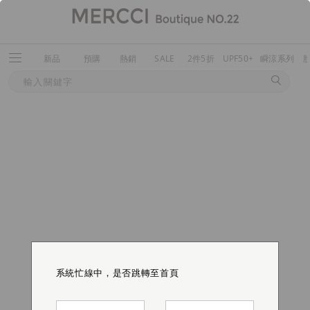
新品
預購
熱銷
SALE
2件5折
UPF50+
瞬涼系列
系統忙線中，是否跳轉至首頁
系統忙線中，是否跳轉至首頁
系統忙線中，是否跳轉至首頁
系統忙線中，是否跳轉至首頁
系統忙線中，是否跳轉至首頁