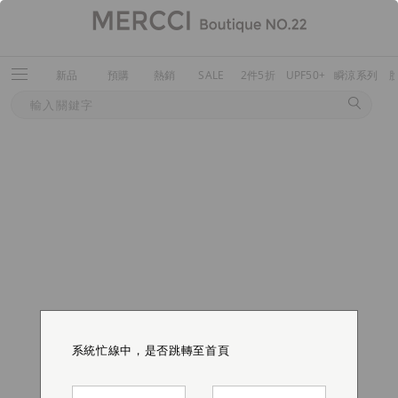
新品
預購
熱銷
SALE
2件5折
UPF50+
瞬涼系列
系統忙線中，是否跳轉至首頁
系統忙線中，是否跳轉至首頁
系統忙線中，是否跳轉至首頁
系統忙線中，是否跳轉至首頁
系統忙線中，是否跳轉至首頁