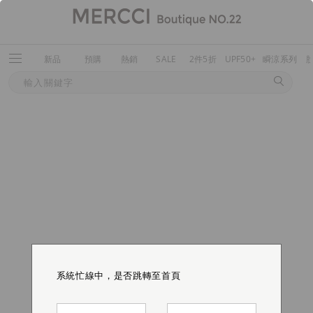
新品
預購
熱銷
SALE
2件5折
UPF50+
瞬涼系列
系統忙線中，是否跳轉至首頁
系統忙線中，是否跳轉至首頁
系統忙線中，是否跳轉至首頁
系統忙線中，是否跳轉至首頁
系統忙線中，是否跳轉至首頁