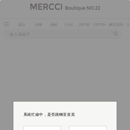
新品
預購
熱銷
SALE
2件5折
UPF50+
瞬涼系列
系統忙線中，是否跳轉至首頁
系統忙線中，是否跳轉至首頁
系統忙線中，是否跳轉至首頁
系統忙線中，是否跳轉至首頁
系統忙線中，是否跳轉至首頁