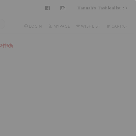
LOGIN
MYPAGE
WISHLIST
CART
0
2件5折