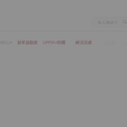
BELLA
脫單超顯瘦
UPF50+防曬
瞬涼涼感
SALE