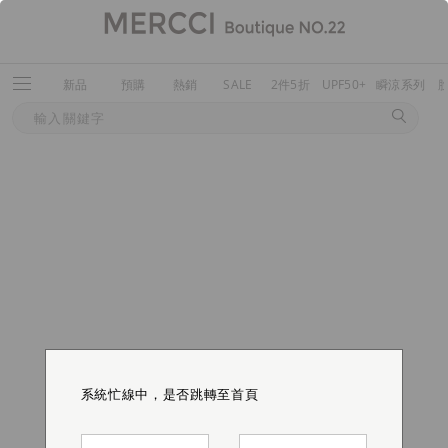
新品
預購
熱銷
SALE
2件5折
UPF50+
瞬涼系列
系統忙線中，是否跳轉至首頁
系統忙線中，是否跳轉至首頁
系統忙線中，是否跳轉至首頁
系統忙線中，是否跳轉至首頁
系統忙線中，是否跳轉至首頁