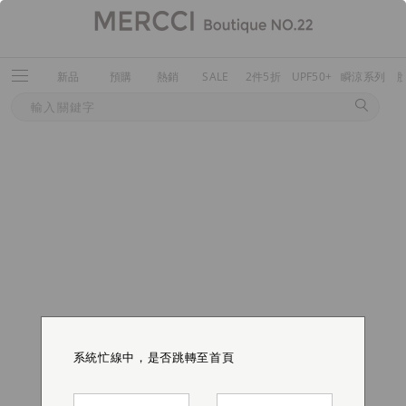
新品
預購
熱銷
SALE
2件5折
UPF50+
瞬涼系列
系統忙線中，是否跳轉至首頁
系統忙線中，是否跳轉至首頁
系統忙線中，是否跳轉至首頁
系統忙線中，是否跳轉至首頁
系統忙線中，是否跳轉至首頁