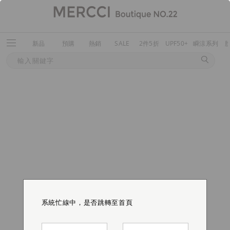
新品
預購
熱銷
SALE
2件5折
UPF50+
瞬涼系列
系統忙線中，是否跳轉至首頁
系統忙線中，是否跳轉至首頁
系統忙線中，是否跳轉至首頁
系統忙線中，是否跳轉至首頁
系統忙線中，是否跳轉至首頁