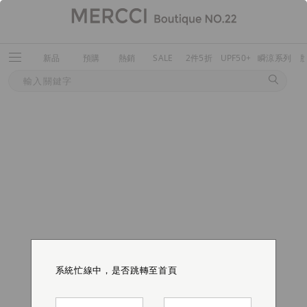
新品
預購
熱銷
SALE
2件5折
UPF50+
瞬涼系列
系統忙線中，是否跳轉至首頁
系統忙線中，是否跳轉至首頁
系統忙線中，是否跳轉至首頁
系統忙線中，是否跳轉至首頁
系統忙線中，是否跳轉至首頁