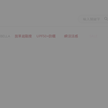
BELLA
脫單超顯瘦
UPF50+防曬
瞬涼涼感
SALE