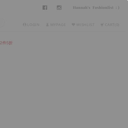
LOGIN
MYPAGE
WISHLIST
CART
0
2件5折