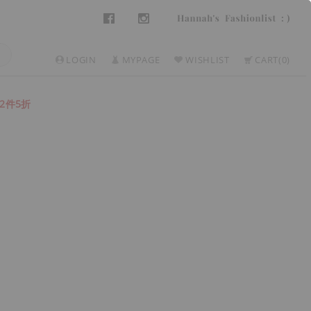
LOGIN
MYPAGE
WISHLIST
CART
0
2件5折