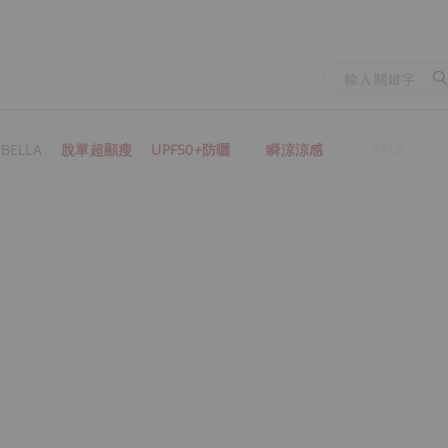
BELLA
脫單超顯瘦
UPF50+防曬
瞬涼涼感
SALE