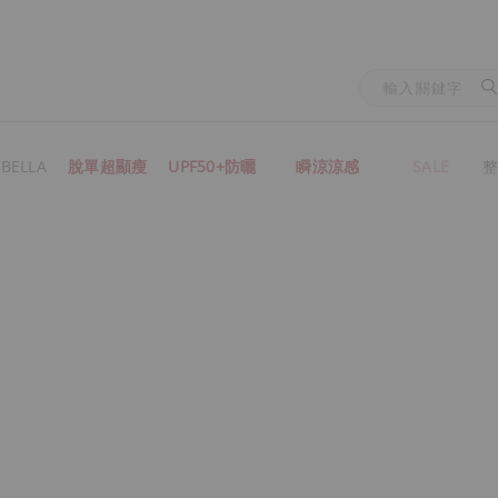
BELLA
脫單超顯瘦
UPF50+防曬
瞬涼涼感
SALE
整