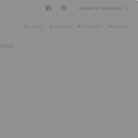
LOGIN
MYPAGE
WISHLIST
CART
0
套88折