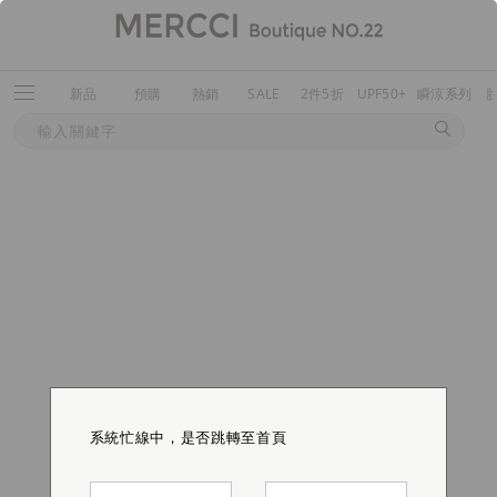
新品
預購
熱銷
SALE
2件5折
UPF50+
瞬涼系列
系統忙線中，是否跳轉至首頁
系統忙線中，是否跳轉至首頁
系統忙線中，是否跳轉至首頁
系統忙線中，是否跳轉至首頁
系統忙線中，是否跳轉至首頁